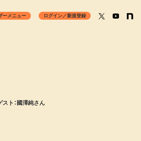
ザーメニュー
ログイン／新規登録
ンセリング相談
ストニア相談
ORKSHOP
Q&A
 ゲスト：國澤純さん