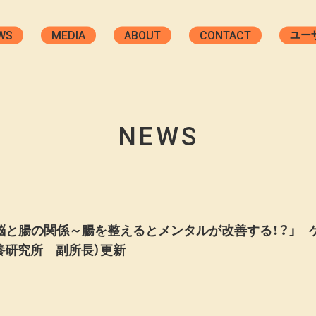
WS
MEDIA
ABOUT
CONTACT
ユー
カウ
ジ
W
NEWS
71 「脳と腸の関係～腸を整えるとメンタルが改善する！？」
養研究所 副所長）更新