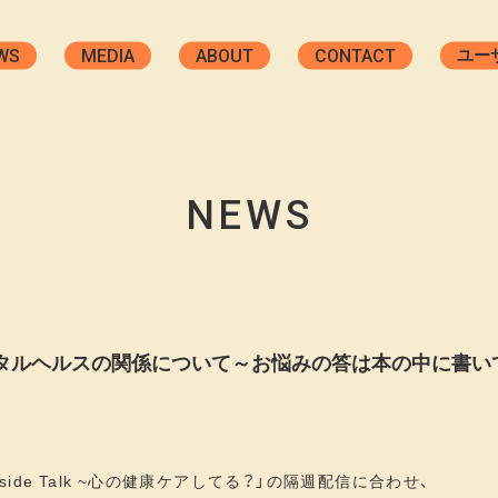
WS
MEDIA
ABOUT
CONTACT
ユー
カウ
ジ
W
NEWS
メンタルヘルスの関係について～お悩みの答は本の中に書い
ide Talk ~心の健康ケアしてる？」の隔週配信に合わせ、