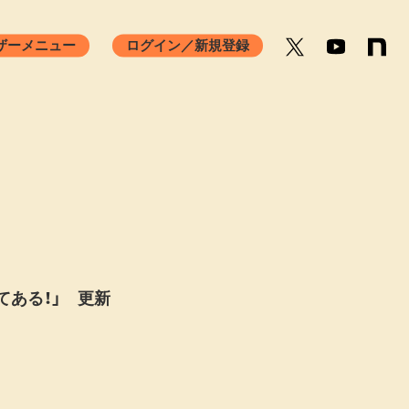
ザーメニュー
ログイン／新規登録
ンセリング相談
ストニア相談
ORKSHOP
Q&A
てある！」 更新